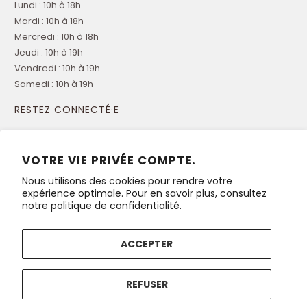
Lundi : 10h à 18h
Mardi : 10h à 18h
Mercredi : 10h à 18h
Jeudi : 10h à 19h
Vendredi : 10h à 19h
Samedi : 10h à 19h
RESTEZ CONNECTÉ·E
Inscrivez-vous à notre infolettre
pour recevoir toutes les
nouveautés et promotions de la boutique!
VOTRE VIE PRIVÉE COMPTE.
Nous utilisons des cookies pour rendre votre
expérience optimale. Pour en savoir plus, consultez
notre
politique de confidentialité.
ACCEPTER
© 2026
Boutique métiers d'art
. Conseil des métiers d'art du
REFUSER
Québec